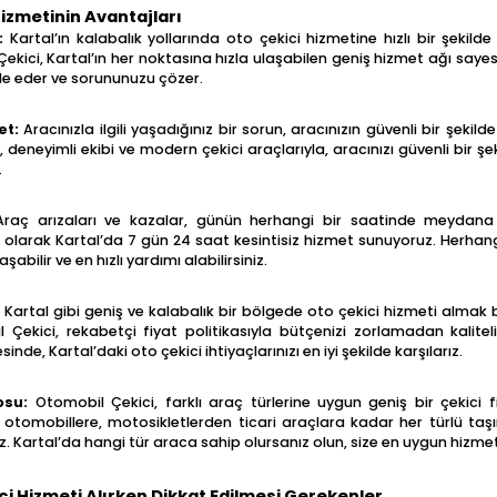
Hizmetinin Avantajları
:
Kartal’ın kalabalık yollarında oto çekici hizmetine hızlı bir şeki
Çekici, Kartal’ın her noktasına hızla ulaşabilen geniş hizmet ağı sayes
 eder ve sorununuzu çözer.
et:
Aracınızla ilgili yaşadığınız bir sorun, aracınızın güvenli bir şekilde
 deneyimli ekibi ve modern çekici araçlarıyla, aracınızı güvenli bir şe
.
raç arızaları ve kazalar, günün herhangi bir saatinde meydana g
 olarak Kartal’da 7 gün 24 saat kesintisiz hizmet sunuyoruz. Herhang
şabilir ve en hızlı yardımı alabilirsiniz.
:
Kartal gibi geniş ve kalabalık bir bölgede oto çekici hizmeti almak ba
Çekici, rekabetçi fiyat politikasıyla bütçenizi zorlamadan kalite
sinde, Kartal’daki oto çekici ihtiyaçlarınızı en iyi şekilde karşılarız.
osu:
Otomobil Çekici, farklı araç türlerine uygun geniş bir çekici f
 otomobillere, motosikletlerden ticari araçlara kadar her türlü taş
. Kartal’da hangi tür araca sahip olursanız olun, size en uygun hizmet
ci Hizmeti Alırken Dikkat Edilmesi Gerekenler