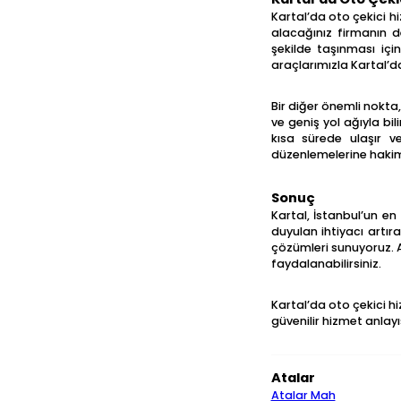
Kartal’da oto çekici h
alacağınız firmanın d
şekilde taşınması içi
araçlarımızla Kartal’d
Bir diğer önemli nokta,
ve geniş yol ağıyla bil
kısa sürede ulaşır ve
düzenlemelerine hakimdi
Sonuç
Kartal, İstanbul’un en 
duyulan ihtiyacı artıra
çözümleri sunuyoruz. Ar
faydalanabilirsiniz.
Kartal’da oto çekici h
güvenilir hizmet anlayı
Atalar
Atalar Mah