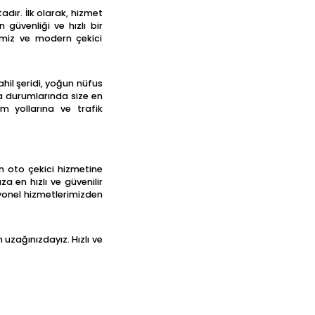
dır. İlk olarak, hizmet
güvenliği ve hızlı bir
bimiz ve modern çekici
ahil şeridi, yoğun nüfus
aza durumlarında size en
üm yollarına ve trafik
çin oto çekici hizmetine
za en hızlı ve güvenilir
esyonel hizmetlerimizden
uzağınızdayız. Hızlı ve