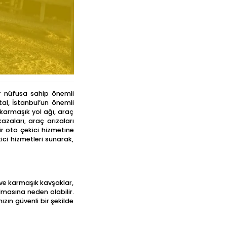
bir nüfusa sahip önemli
rtal, İstanbul’un önemli
 karmaşık yol ağı, araç
zaları, araç arızaları
ir oto çekici hizmetine
kici hizmetleri sunarak,
di ve karmaşık kavşaklar,
ulmasına neden olabilir.
zın güvenli bir şekilde