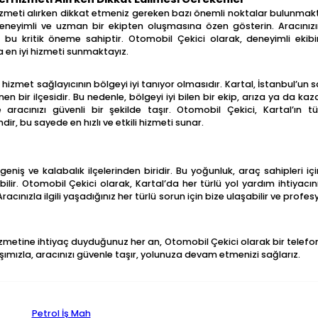
izmeti alırken dikkat etmeniz gereken bazı önemli noktalar bulunmakta
eneyimli ve uzman bir ekipten oluşmasına özen gösterin. Aracınızın 
n bu kritik öneme sahiptir. Otomobil Çekici olarak, deneyimli eki
a en iyi hizmeti sunmaktayız.
 hizmet sağlayıcının bölgeyi iyi tanıyor olmasıdır. Kartal, İstanbul’un s
inen bir ilçesidir. Bu nedenle, bölgeyi iyi bilen bir ekip, arıza ya da k
 aracınızı güvenli bir şekilde taşır. Otomobil Çekici, Kartal’ın t
r, bu sayede en hızlı ve etkili hizmeti sunar.
geniş ve kalabalık ilçelerinden biridir. Bu yoğunluk, araç sahipleri i
bilir. Otomobil Çekici olarak, Kartal’da her türlü yol yardım ihtiyacını
acınızla ilgili yaşadığınız her türlü sorun için bize ulaşabilir ve prof
izmetine ihtiyaç duyduğunuz her an, Otomobil Çekici olarak bir telefon 
şımızla, aracınızı güvenle taşır, yolunuza devam etmenizi sağlarız.
Petrol İş Mah