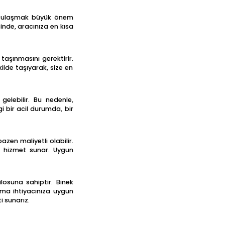
lde ulaşmak büyük önem
inde, aracınıza en kısa
 taşınmasını gerektirir.
kilde taşıyarak, size en
elebilir. Bu nedenle,
i bir acil durumda, bir
zen maliyetli olabilir.
li hizmet sunar. Uygun
ilosuna sahiptir. Binek
ıma ihtiyacınıza uygun
i sunarız.