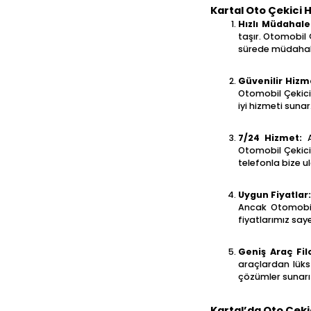
Kartal Oto Çekici 
Hızlı Müdahale
taşır. Otomobil 
sürede müdahale
Güvenilir Hizm
Otomobil Çekici,
iyi hizmeti sunar
7/24 Hizmet:
A
Otomobil Çekici
telefonla bize ula
Uygun Fiyatlar
Ancak Otomobil 
fiyatlarımız saye
Geniş Araç Fil
araçlardan lüks
çözümler sunarız
Kartal’da Oto Çeki