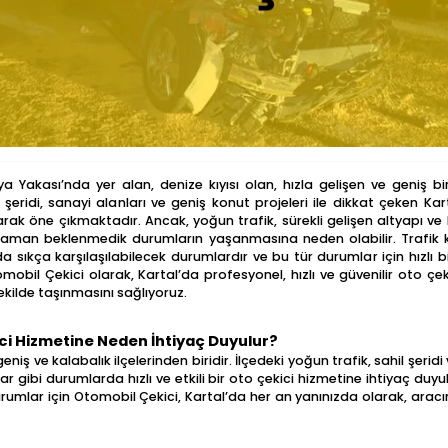
ya Yakası’nda yer alan, denize kıyısı olan, hızla gelişen ve geniş 
il şeridi, sanayi alanları ve geniş konut projeleri ile dikkat çeken Ka
arak öne çıkmaktadır. Ancak, yoğun trafik, sürekli gelişen altyapı ve
zaman beklenmedik durumların yaşanmasına neden olabilir. Trafik ka
da sıkça karşılaşılabilecek durumlardır ve bu tür durumlar için hızlı b
omobil Çekici olarak, Kartal’da profesyonel, hızlı ve güvenilir oto çe
şekilde taşınmasını sağlıyoruz.
ci Hizmetine Neden İhtiyaç Duyulur?
eniş ve kalabalık ilçelerinden biridir. İlçedeki yoğun trafik, sahil şeri
ar gibi durumlarda hızlı ve etkili bir oto çekici hizmetine ihtiyaç duy
umlar için Otomobil Çekici, Kartal’da her an yanınızda olarak, aracını