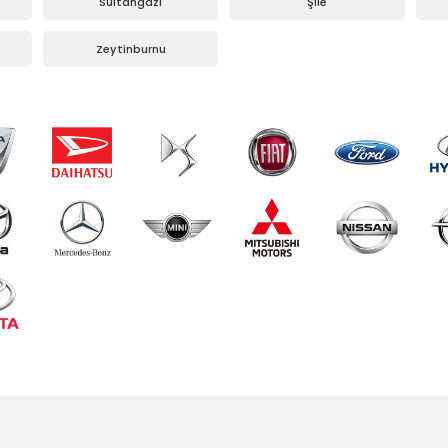
Sultangazi
Şile
Zeytinburnu