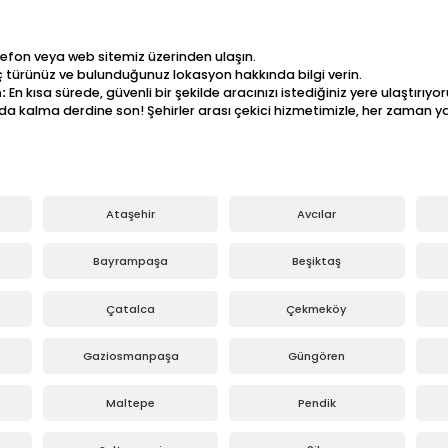
lefon veya web sitemiz üzerinden ulaşın.
 türünüz ve bulunduğunuz lokasyon hakkında bilgi verin.
:
En kısa sürede, güvenli bir şekilde aracınızı istediğiniz yere ulaştırıyor
lda kalma derdine son! Şehirler arası çekici hizmetimizle, her zaman ya
Ataşehir
Avcılar
Bayrampaşa
Beşiktaş
Çatalca
Çekmeköy
Gaziosmanpaşa
Güngören
Maltepe
Pendik