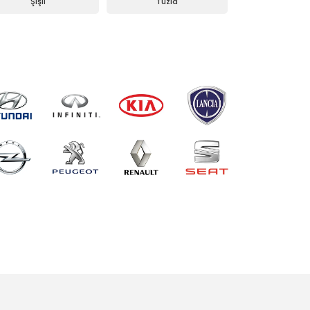
Şişli
Tuzla