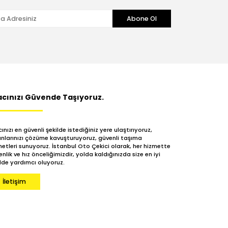
Abone Ol
acınızı Güvende Taşıyoruz.
ınızı en güvenli şekilde istediğiniz yere ulaştırıyoruz,
unlarınızı çözüme kavuşturuyoruz, güvenli taşıma
etleri sunuyoruz. İstanbul Oto Çekici olarak, her hizmette
nlik ve hız önceliğimizdir, yolda kaldığınızda size en iyi
lde yardımcı oluyoruz.
İletişim