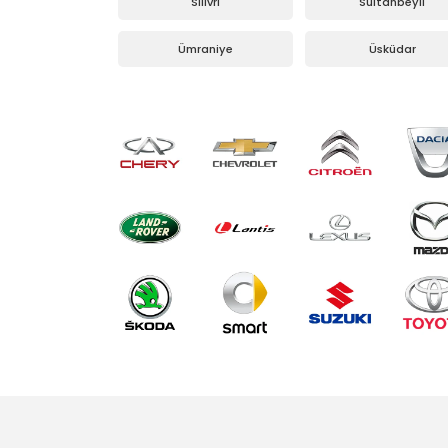
Silivri
Sultanbeyli
Ümraniye
Üsküdar