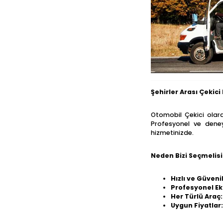
Şehirler Arası Çekici
Otomobil Çekici olara
Profesyonel ve deneyi
hizmetinizde.
Neden Bizi Seçmelisi
Hızlı ve Güvenil
Profesyonel Ek
Her Türlü Araç:
Uygun Fiyatlar: