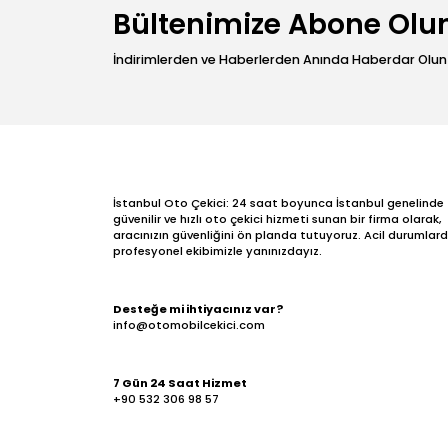
Bültenimize Abone Olu
İndirimlerden ve Haberlerden Anında Haberdar Olun
İstanbul Oto Çekici: 24 saat boyunca İstanbul genelinde
güvenilir ve hızlı oto çekici hizmeti sunan bir firma olarak,
aracınızın güvenliğini ön planda tutuyoruz. Acil durumlar
profesyonel ekibimizle yanınızdayız.
Desteğe mi ihtiyacınız var?
info@otomobilcekici.com
7 Gün 24 Saat Hizmet
+90 532 306 98 57