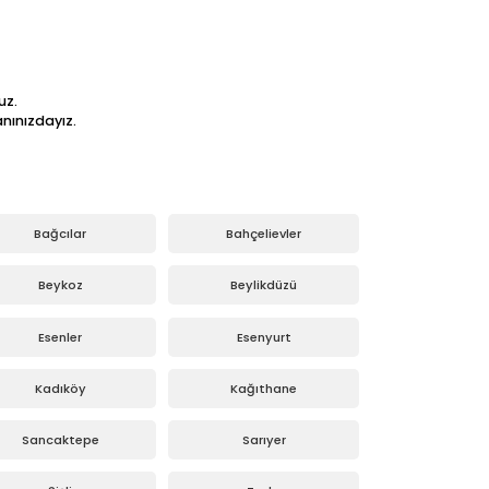
uz.
nınızdayız.
Bağcılar
Bahçelievler
Beykoz
Beylikdüzü
Esenler
Esenyurt
Kadıköy
Kağıthane
Sancaktepe
Sarıyer