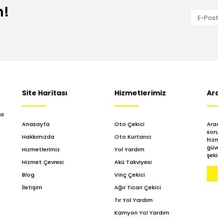
n!
Site Haritası
Hizmetlerimiz
Ar
da
Anasayfa
Oto Çekici
Arac
sor
Hakkımızda
Oto Kurtarıcı
hizm
güve
Hizmetlerimiz
Yol Yardım
şeki
Hizmet Çevresi
Akü Takviyesi
Blog
Vinç Çekici
İletişim
Ağır Ticari Çekici
Tır Yol Yardım
Kamyon Yol Yardım