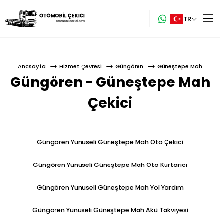
TR
Anasayfa
Anasayfa
Hizmet Çevresi
Güngören
Güneştepe Mah
Hakkımızda
Güngören - Güneştepe Mah
Hizmetlerimiz
Çekici
Hizmet Çevresi
Blog
Güngören Yunuseli Güneştepe Mah Oto Çekici
İletişim
Güngören Yunuseli Güneştepe Mah Oto Kurtarıcı
Güngören Yunuseli Güneştepe Mah Yol Yardım
Güngören Yunuseli Güneştepe Mah Akü Takviyesi