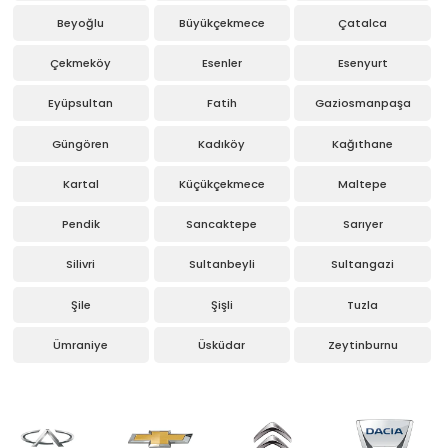
Beyoğlu
Büyükçekmece
Çatalca
Çekmeköy
Esenler
Esenyurt
Eyüpsultan
Fatih
Gaziosmanpaşa
Güngören
Kadıköy
Kağıthane
Kartal
Küçükçekmece
Maltepe
Pendik
Sancaktepe
Sarıyer
Silivri
Sultanbeyli
Sultangazi
Şile
Şişli
Tuzla
Ümraniye
Üsküdar
Zeytinburnu