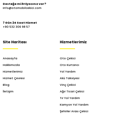
Desteğe mi ihtiyacınız var?
info@otomobilcekici.com
7 Gün 24 Saat Hizmet
+90 532 306 98 57
Site Haritası
Hizmetlerimiz
Anasayfa
Oto Çekici
Hakkımızda
Oto Kurtarıcı
Hizmetlerimiz
Yol Yardım
Hizmet Çevresi
Akü Takviyesi
Blog
Vinç Çekici
İletişim
Ağır Ticari Çekici
Tır Yol Yardım
Kamyon Yol Yardım
Şehirler Arası Çekici